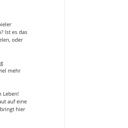
ieler
? Ist es das
elen, oder
og
viel mehr
n Leben!
aut auf eine
bringt hier