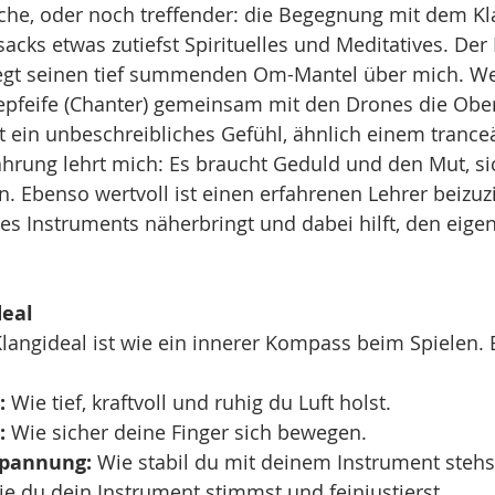
uche, oder noch treffender: die Begegnung mit dem Kl
acks etwas zutiefst Spirituelles und Meditatives. Der 
egt seinen tief summenden Om-Mantel über mich. W
pfeife (Chanter) gemeinsam mit den Drones die Obe
t ein unbeschreibliches Gefühl, ähnlich einem trance
ahrung lehrt mich: Es braucht Geduld und den Mut, s
n. Ebenso wertvoll ist einen erfahrenen Lehrer beizuz
s Instruments näherbringt und dabei hilft, den eigen
deal
langideal ist wie ein innerer Kompass beim Spielen. E
:
 Wie tief, kraftvoll und ruhig du Luft holst.
:
 Wie sicher deine Finger sich bewegen.
spannung:
 Wie stabil du mit deinem Instrument stehs
ie du dein Instrument stimmst und feinjustierst.