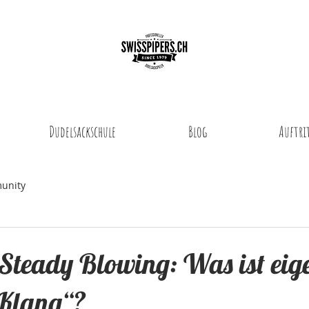
Dudelsackschule
Blog
Auftri
unity
– Steady Blowing: Was ist eige
 Klang“?