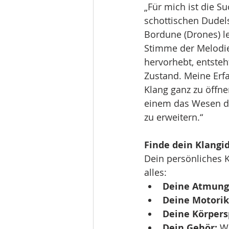
„Für mich ist die S
schottischen Dudels
Bordune (Drones) l
Stimme der Melodie
hervorhebt, entsteh
Zustand. Meine Erf
Klang ganz zu öffne
einem das Wesen de
zu erweitern.“
Finde dein Klangi
Dein persönliches K
alles:
Deine Atmung
Deine Motorik
Deine Körper
Dein Gehör:
 W