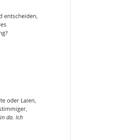
d entscheiden, 
es 
ng?
e oder Laien, 
stimmiger, 
in da. Ich 