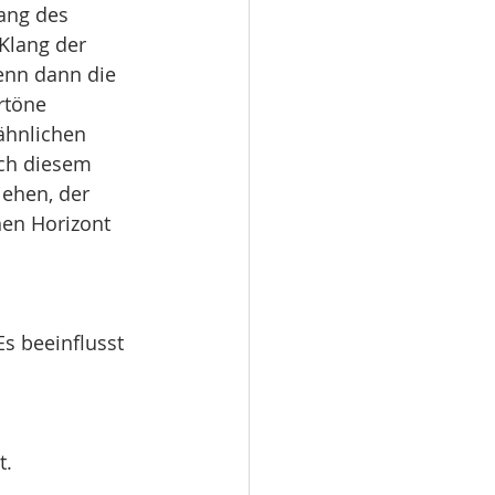
ang des 
Klang der 
enn dann die 
rtöne 
ähnlichen 
ich diesem 
iehen, der 
en Horizont 
s beeinflusst 
t.