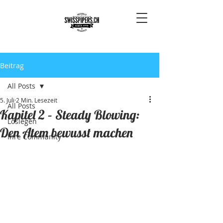
Beitrag
All Posts
5. Juli
2 Min. Lesezeit
All Posts
Kapitel 2 – Steady Blowing:
Loslegen
Den Atem bewusst machen
Ihre Community